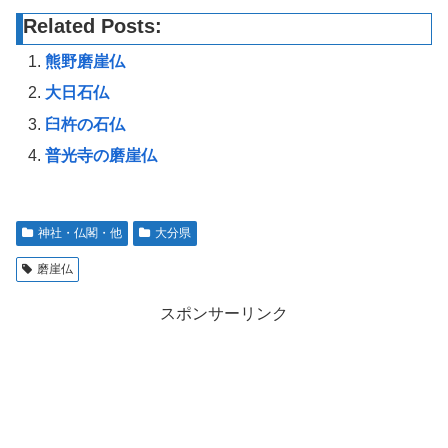
Related Posts:
熊野磨崖仏
大日石仏
臼杵の石仏
普光寺の磨崖仏
神社・仏閣・他
大分県
磨崖仏
スポンサーリンク