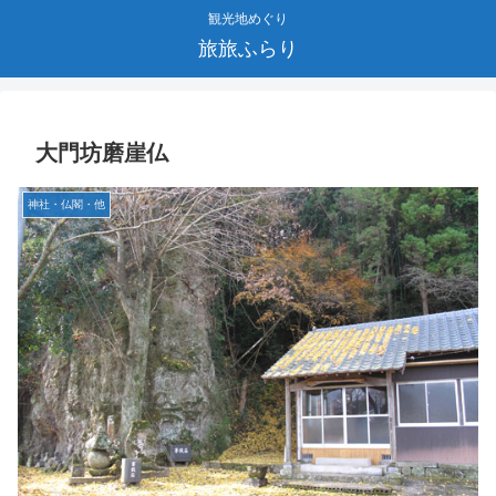
観光地めぐり
旅旅ふらり
大門坊磨崖仏
神社・仏閣・他