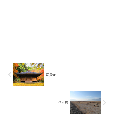
富貴寺
信玄堤