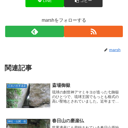
LINE
コピー
marshをフォローする
marsh
関連記事
斎場御嶽
日本の世界遺産
琉球の創世神アマミキヨが造った七御嶽
のひとつで、琉球王国でもっとも格式の
高い聖地とされていました。近年まで男
子禁制だったようです。
春日山の磨崖仏
神社・仏閣・他
世界遺産にも登録されている春日山原始