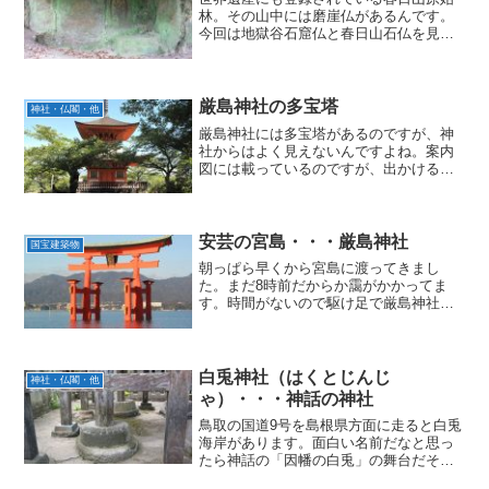
林。その山中には磨崖仏があるんです。
今回は地獄谷石窟仏と春日山石仏を見て
きました。
厳島神社の多宝塔
神社・仏閣・他
厳島神社には多宝塔があるのですが、神
社からはよく見えないんですよね。案内
図には載っているのですが、出かける人
も少ないかな。
安芸の宮島・・・厳島神社
国宝建築物
朝っぱら早くから宮島に渡ってきまし
た。まだ8時前だからか靄がかかってま
す。時間がないので駆け足で厳島神社を
見学してきます。
白兎神社（はくとじんじ
神社・仏閣・他
ゃ）・・・神話の神社
鳥取の国道9号を島根県方面に走ると白兎
海岸があります。面白い名前だなと思っ
たら神話の「因幡の白兎」の舞台だそう
です。