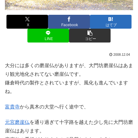
X
Facebook
はてブ
LINE
コピー
2008.12.04
大分には多くの磨崖仏がありますが、大門坊磨崖仏はあま
り観光地化されてない磨崖仏です。
鎌倉時代の製作とされていますが、風化も進んでいます
ね。
富貴寺
から真木の大堂へ行く途中で、
元宮磨崖仏
を通り過ぎて十字路を越えた少し先に大門坊磨
崖仏はあります。