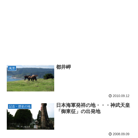
都井岬
風景
2010.09.12
日本海軍発祥の地・・・神武天皇
記念・歴史の地
「御東征」の出発地
2008.09.09