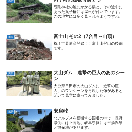
風景
弓削神社の池にかかる橋と、その途中に
あった丸子橋には屋根が付いています。
この地方には多く見られるようですね。
富士山 その2（7合目～山頂）
風景
祝！世界遺産登録！！富士山登山の後編
です。
大山ダム – 進撃の巨人のあのシー
風景
ン
大分県日田市の大山ダムに「進撃の巨
人」のワンシーンを再現した像があると
聞いて見学に寄ってみました。
安房峠
風景
北アルプスを横断する国道の峠で、長野
県側には上高地、岐阜県側には平湯温泉
と観光地があります。