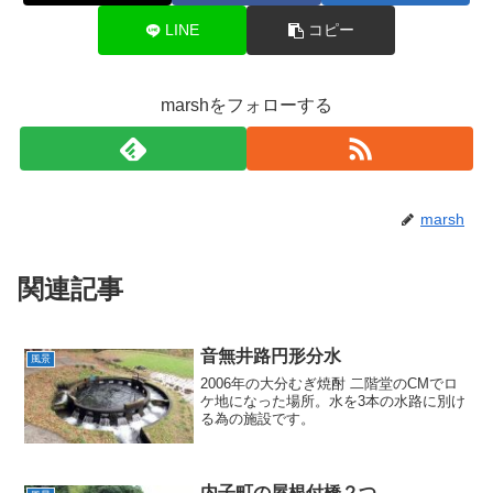
LINE
コピー
marshをフォローする
marsh
関連記事
音無井路円形分水
風景
2006年の大分むぎ焼酎 二階堂のCMでロ
ケ地になった場所。水を3本の水路に別け
る為の施設です。
内子町の屋根付橋２つ