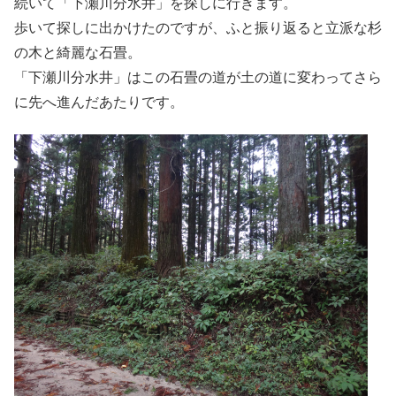
続いて「下瀬川分水井」を探しに行きます。
歩いて探しに出かけたのですが、ふと振り返ると立派な杉
の木と綺麗な石畳。
「下瀬川分水井」はこの石畳の道が土の道に変わってさら
に先へ進んだあたりです。