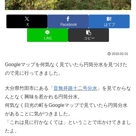
X
Facebook
はてブ
LINE
コピー
2018.02.01
Googleマップを何気なく見ていたら円筒分水を見つけた
ので見に行ってきました。
大分県竹田市にある「
音無井路十二号分水
」を見てからな
んとなく興味を惹かれる円筒分水。
何気なく日光の町をGoogleマップで見ていたら円筒分水
があることに気がつきました。
「これは見に行かなくては」ということで出かけてきまし
たよ。