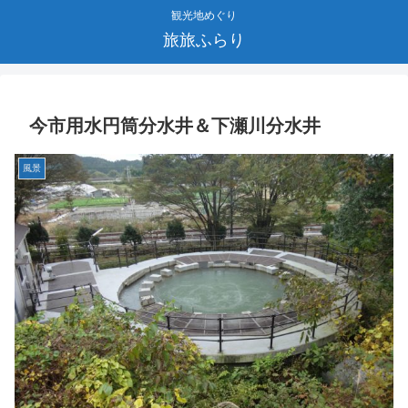
観光地めぐり
旅旅ふらり
今市用水円筒分水井＆下瀬川分水井
風景