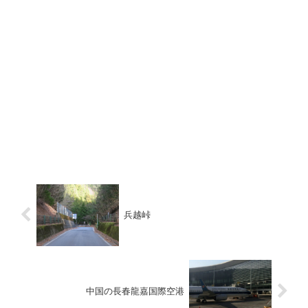
兵越峠
中国の長春龍嘉国際空港