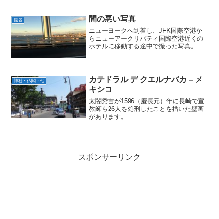
間の悪い写真
風景
ニューヨークへ到着し、JFK国際空港か
らニューアークリバティ国際空港近くの
ホテルに移動する途中で撮った写真。橋
の柱が邪魔です。
カテドラル デ クエルナバカ – メ
神社・仏閣・他
キシコ
太閤秀吉が1596（慶長元）年に長崎で宣
教師ら26人を処刑したことを描いた壁画
があります。
スポンサーリンク