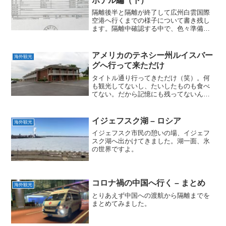
ホテル編（下）
隔離後半と隔離が終了して広州白雲国際
空港へ行くまでの様子について書き残し
ます。隔離中確認する中で、色々準備す
ることがありました。
アメリカのテネシー州ルイスバー
海外観光
グへ行って来ただけ
タイトル通り行ってきただけ（笑）。何
も観光してないし、たいしたものも食べ
てない。だから記憶にも残ってないんで
すね（笑）。
イジェフスク湖 – ロシア
海外観光
イジェフスク市民の憩いの場、イジェフ
スク湖へ出かけてきました。湖一面、氷
の世界ですよ。
コロナ禍の中国へ行く – まとめ
海外観光
とりあえず中国への渡航から隔離までを
まとめてみました。