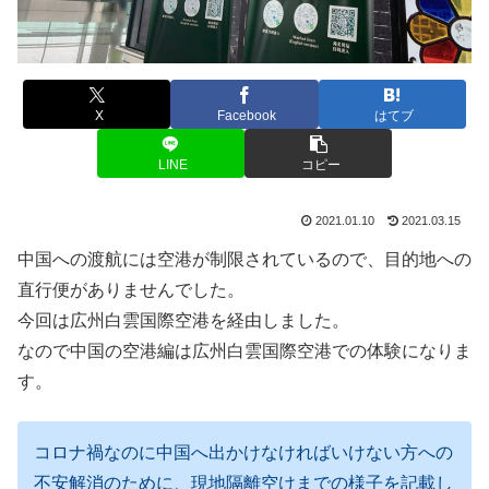
X
Facebook
はてブ
LINE
コピー
2021.01.10
2021.03.15
中国への渡航には空港が制限されているので、目的地への
直行便がありませんでした。
今回は広州白雲国際空港を経由しました。
なので中国の空港編は広州白雲国際空港での体験になりま
す。
コロナ禍なのに中国へ出かけなければいけない方への
不安解消のために、現地隔離空けまでの様子を記載し