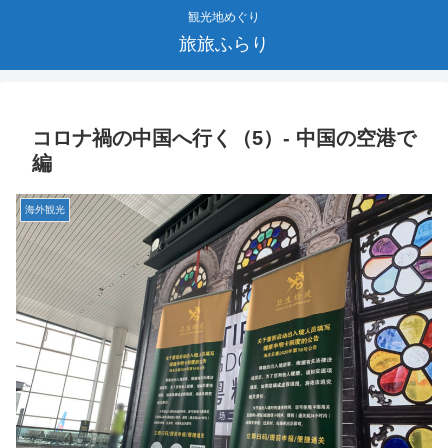
観光地めぐり
旅旅ふらり
コロナ禍の中国へ行く（5）- 中国の空港で
編
海外観光