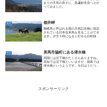
まりの天気の良さに、急遽妙見岳へ上が
ってみました。
都井岬
風景
御崎馬と呼ばれる国の天然記念物に指定
されている日本在来馬を見ることができ
ます。夕方５時になると灯台も白蛇様も
入ることができなくなります。
美馬市脇町にある潜水橋
風景
四国には沈下橋がたくさんありますね。
高知では沈下橋といいますが、徳島では
潜水橋というようです。今日はうだつの
町、脇町の潜水橋を渡ってきました。
スポンサーリンク