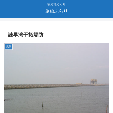
観光地めぐり
旅旅ふらり
諫早湾干拓堤防
風景