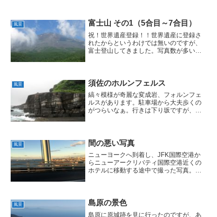
富士山 その1（5合目～7合目）
風景
祝！世界遺産登録！！世界遺産に登録さ
れたからというわけでは無いのですが、
富士登山してきました。写真数が多いの
で、今回は須走口5合目から7合目まで掲
載。
須佐のホルンフェルス
風景
縞々模様が奇麗な変成岩、フォルンフェ
ルスがあります。駐車場から大夫歩くの
がつらいなぁ。行きは下り坂ですが、も
ちろん帰りは上り坂です。
間の悪い写真
風景
ニューヨークへ到着し、JFK国際空港か
らニューアークリバティ国際空港近くの
ホテルに移動する途中で撮った写真。橋
の柱が邪魔です。
島原の景色
風景
島原に原城跡を見に行ったのですが、あ