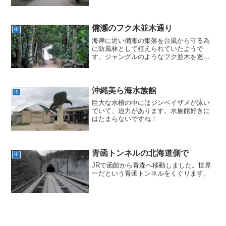
備瀬のフク木並木通り
街
海岸に近い備瀬の集落を台風から守る為
に防風林として植えられていたようで
す。ジャングルのようなフク並木を巡る
には自転車が便利でした。
沖縄美ら海水族館
街
巨大な水槽の中にはジンベイザメが泳い
でいて、迫力があります。水族館好きに
はたまらないですね！
青函トンネルの北海道側で
街
JRで函館から青森へ移動しました。世界
一だという青函トンネルをくぐります。