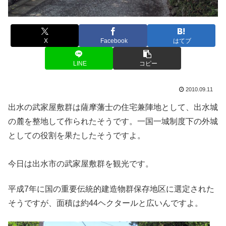
X
Facebook
はてブ
LINE
コピー
2010.09.11
出水の武家屋敷群は薩摩藩士の住宅兼陣地として、出水城
の麓を整地して作られたそうです。一国一城制度下の外城
としての役割を果たしたそうですよ。
今日は出水市の武家屋敷群を観光です。
平成7年に国の重要伝統的建造物群保存地区に選定された
そうですが、面積は約44ヘクタールと広いんですよ。