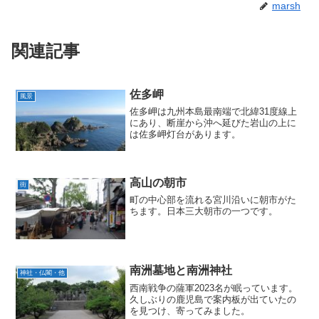
marsh
関連記事
佐多岬
風景
佐多岬は九州本島最南端で北緯31度線上
にあり、断崖から沖へ延びた岩山の上に
は佐多岬灯台があります。
高山の朝市
街
町の中心部を流れる宮川沿いに朝市がた
ちます。日本三大朝市の一つです。
南洲墓地と南洲神社
神社・仏閣・他
西南戦争の薩軍2023名が眠っています。
久しぶりの鹿児島で案内板が出ていたの
を見つけ、寄ってみました。