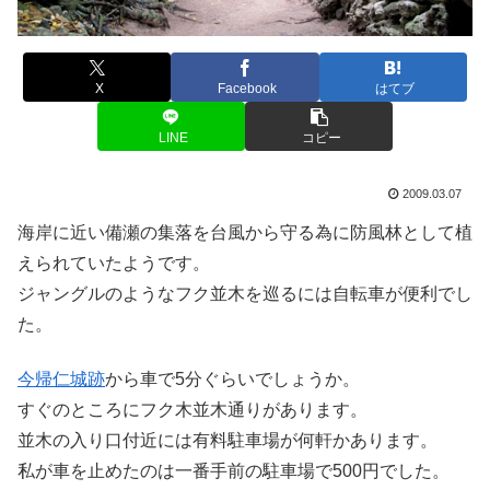
X
Facebook
はてブ
LINE
コピー
2009.03.07
海岸に近い備瀬の集落を台風から守る為に防風林として植
えられていたようです。
ジャングルのようなフク並木を巡るには自転車が便利でし
た。
今帰仁城跡
から車で5分ぐらいでしょうか。
すぐのところにフク木並木通りがあります。
並木の入り口付近には有料駐車場が何軒かあります。
私が車を止めたのは一番手前の駐車場で500円でした。