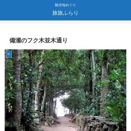
観光地めぐり
旅旅ふらり
備瀬のフク木並木通り
街