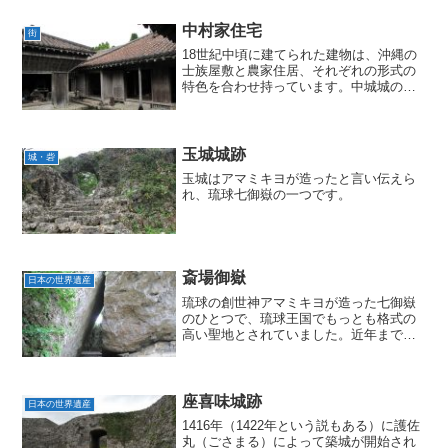
中村家住宅
街
18世紀中頃に建てられた建物は、沖縄の
士族屋敷と農家住居、それぞれの形式の
特色を合わせ持っています。中城城の近
くにあります。
玉城城跡
城・砦
玉城はアマミキヨが造ったと言い伝えら
れ、琉球七御嶽の一つです。
斎場御嶽
日本の世界遺産
琉球の創世神アマミキヨが造った七御嶽
のひとつで、琉球王国でもっとも格式の
高い聖地とされていました。近年まで男
子禁制だったようです。
座喜味城跡
日本の世界遺産
1416年（1422年という説もある）に護佐
丸（ごさまる）によって築城が開始され